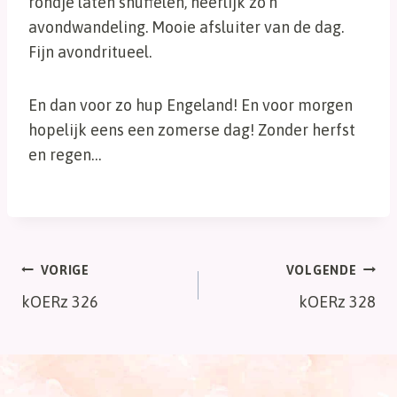
rondje laten snuffelen, heerlijk zo’n
avondwandeling. Mooie afsluiter van de dag.
Fijn avondritueel.
En dan voor zo hup Engeland! En voor morgen
hopelijk eens een zomerse dag! Zonder herfst
en regen…
Bericht
VORIGE
VOLGENDE
kOERz 326
kOERz 328
navigatie