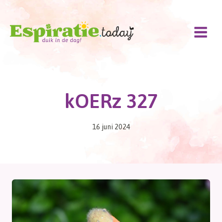
Doorgaan
naar
inhoud
kOERz 327
16 juni 2024