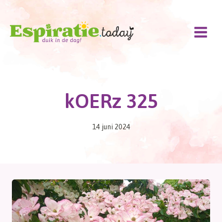
Doorgaan
naar
inhoud
kOERz 325
14 juni 2024