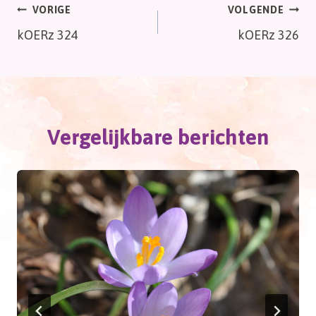
Bericht
VORIGE
VOLGENDE
kOERz 324
kOERz 326
navigatie
Vergelijkbare berichten