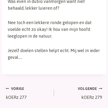
Was even in dubio vanmorgen want niet
behaald, lekker luieren of?
Nee toch een lekkere ronde gelopen en dat
voelde echt zo okay! Ik hou van mijn hoofd
leeglopen in de natuur.
Jezelf doelen stellen helpt echt. Mij wel in ieder
geval….
Bericht
VORIGE
VOLGENDE
kOERz 277
kOERz 279
navigatie