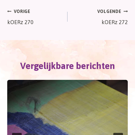
Bericht
VORIGE
VOLGENDE
kOERz 270
kOERz 272
navigatie
Vergelijkbare berichten