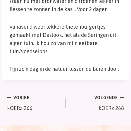
staan nu met bronwater en citroenen lekker in
flessen te zonnen in de kas… Voor 2 dagen.
Vanavond weer lekkere bietenburgertjes
gemaakt met Daslook, net als de Seringen uit
eigen tuin. Ik hou zo van mijn eetbare
tuin/voedselbos
Fijn zo’n dag in de natuur tussen de buien door.
Bericht
VORIGE
VOLGENDE
kOERz 266
kOERz 268
navigatie