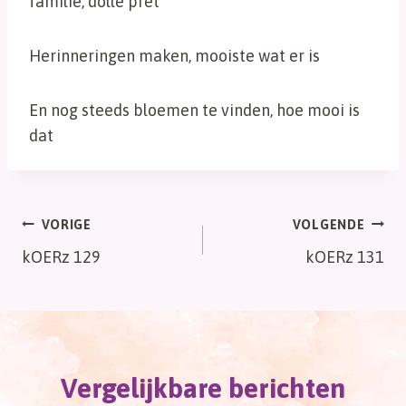
familie, dolle pret
Herinneringen maken, mooiste wat er is
En nog steeds bloemen te vinden, hoe mooi is
dat
Bericht
VORIGE
VOLGENDE
kOERz 129
kOERz 131
navigatie
Vergelijkbare berichten