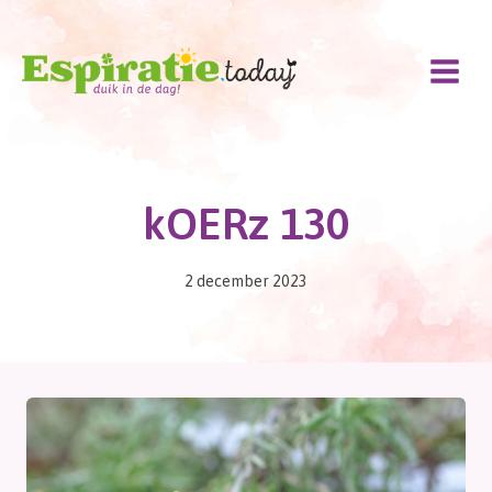
Doorgaan
naar
inhoud
kOERz 130
2 december 2023