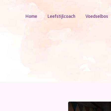
Doorgaan
naar
Home
Leefstijlcoach
Voedselbos
inhoud