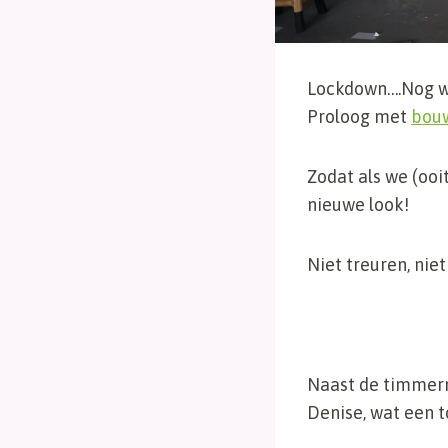
Lockdown….Nog we
Proloog met
bouw
Zodat als we (oo
nieuwe look!
Niet treuren, nie
Naast de timmerm
Denise, wat een 