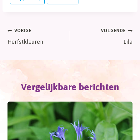
tags:
Bericht
VORIGE
VOLGENDE
Herfstkleuren
Lila
navigatie
Vergelijkbare berichten