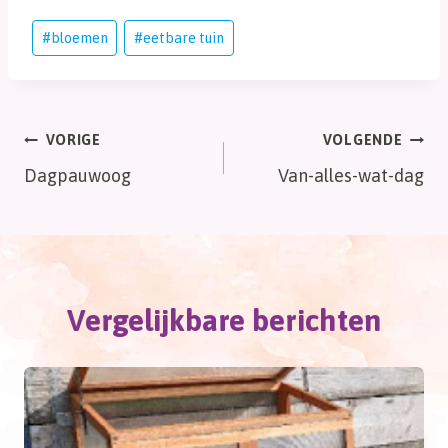
Bericht
#
bloemen
#
eetbare tuin
tags:
Bericht
VORIGE
VOLGENDE
Dagpauwoog
Van-alles-wat-dag
navigatie
Vergelijkbare berichten