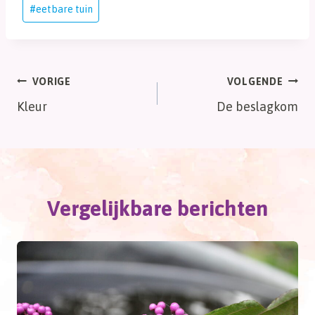
Bericht
#
eetbare tuin
tags:
Bericht
VORIGE
VOLGENDE
Kleur
De beslagkom
navigatie
Vergelijkbare berichten