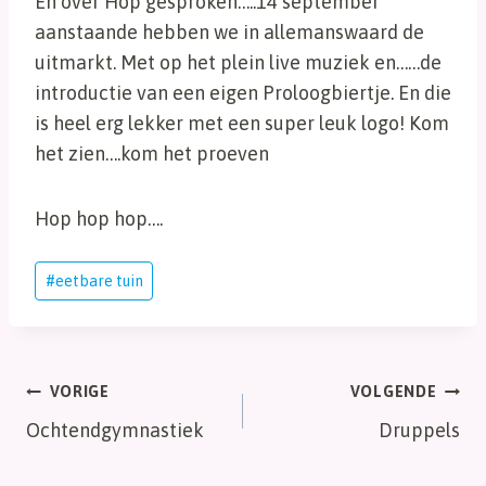
En over Hop gesproken…..14 september
aanstaande hebben we in allemanswaard de
uitmarkt. Met op het plein live muziek en……de
introductie van een eigen Proloogbiertje. En die
is heel erg lekker met een super leuk logo! Kom
het zien….kom het proeven
Hop hop hop….
Bericht
#
eetbare tuin
tags:
Bericht
VORIGE
VOLGENDE
Ochtendgymnastiek
Druppels
navigatie