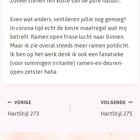
Zoveel stenen ten koste van de pure natuur..
Even wat anders, ventileren jullie nog genoeg?
In corona tijd echt de beste maatregel wat mij
betreft. Ramen open frisse lucht naar binnen.
Maar ik zie overal steeds meer ramen potdicht.
Ik ben op het werk denk ik ook een fanatieke
(voor sommigen irritante) ramen-en-deuren-
open-zetster haha
Bericht
VORIGE
VOLGENDE
HartStijl 273
HartStijl 275
navigatie