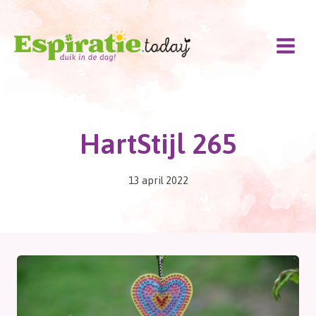
Doorgaan
naar
inhoud
HartStijl 265
13 april 2022