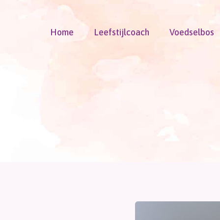
Doorgaan
naar
Home
Leefstijlcoach
Voedselbos
inhoud