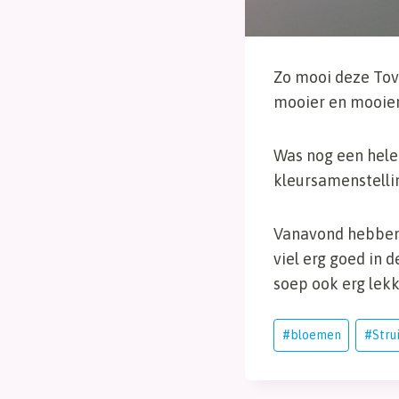
Zo mooi deze Tove
mooier en mooier
Was nog een hele
kleursamenstellin
Vanavond hebben 
viel erg goed in 
soep ook erg lekk
Bericht
#
bloemen
#
Stru
tags: