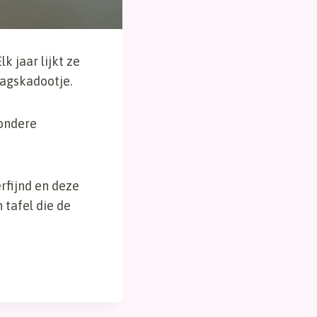
k jaar lijkt ze
dagskadootje.
zondere
rfijnd en deze
 tafel die de