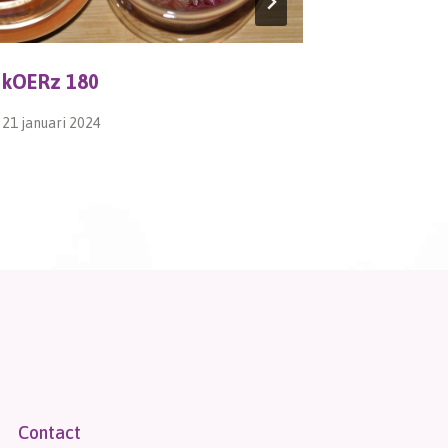
kOERz 180
Hoog Wa
21 januari 2024
8 januari 20
Contact