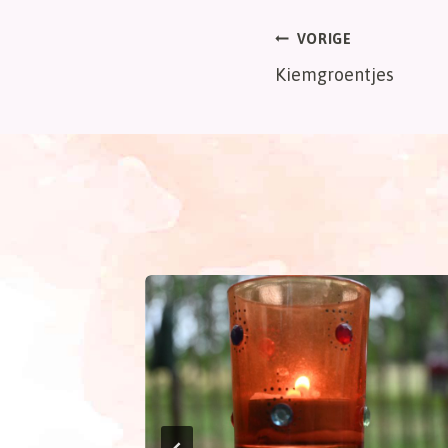
Bericht
VORIGE
Kiemgroentjes
navigatie