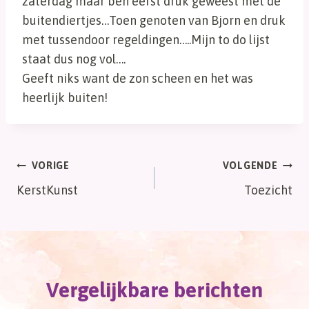
zaterdag maar ben eerst druk geweest met de
buitendiertjes…Toen genoten van Bjorn en druk
met tussendoor regeldingen…..Mijn to do lijst
staat dus nog vol….
Geeft niks want de zon scheen en het was
heerlijk buiten!
Bericht
VORIGE
VOLGENDE
KerstKunst
Toezicht
navigatie
Vergelijkbare berichten