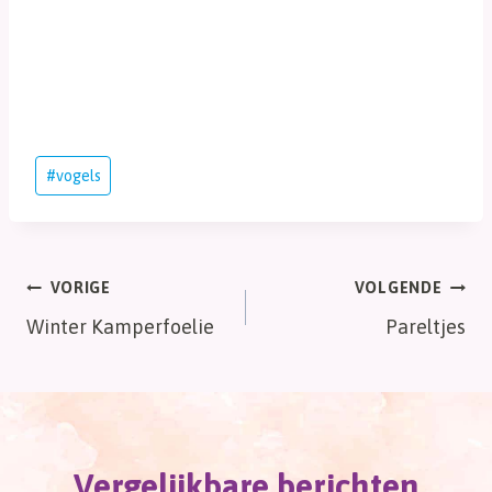
Bericht
#
vogels
tags:
Bericht
VORIGE
VOLGENDE
Winter Kamperfoelie
Pareltjes
navigatie
Vergelijkbare berichten