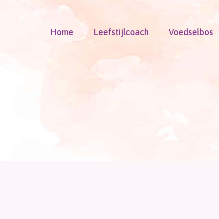
Doorgaan
naar
Home
Leefstijlcoach
Voedselbos
inhoud