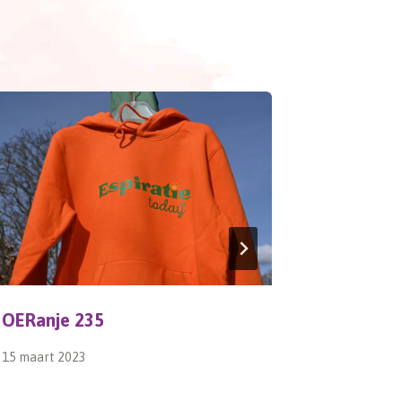
OERanje 235
kOERz 1
15 maart 2023
10 decembe