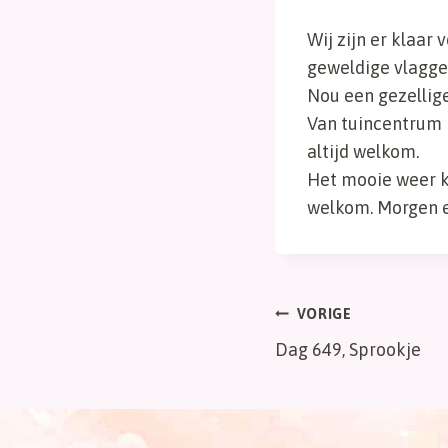
Wij zijn er klaar
geweldige vlagge
Nou een gezellig
Van tuincentrum N
altijd welkom.
Het mooie weer k
welkom. Morgen e
Bericht
VORIGE
Dag 649, Sprookje
navigatie