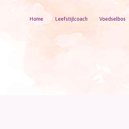
Doorgaan
naar
Home
Leefstijlcoach
Voedselbos
inhoud