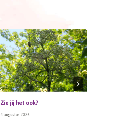
Zie jij het ook?
OERanje
4 augustus 2026
26 april 202