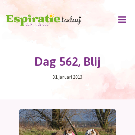
Doorgaan
naar
inhoud
Dag 562, Blij
31 januari 2013