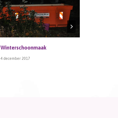
Winterschoonmaak
kOERzon
4 december 2017
7 februari 2