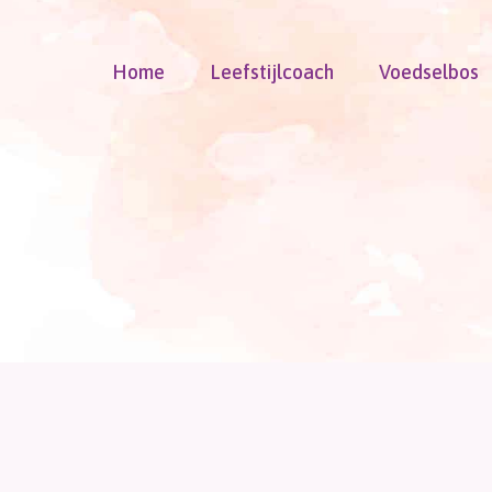
Doorgaan
naar
Home
Leefstijlcoach
Voedselbos
inhoud