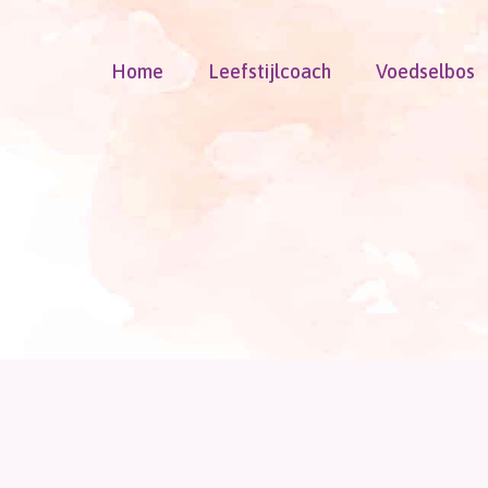
Doorgaan
naar
Home
Leefstijlcoach
Voedselbos
inhoud