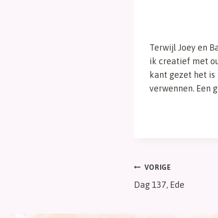
Terwijl Joey en B
ik creatief met o
kant gezet het is
verwennen. Een ge
Bericht
VORIGE
Dag 137, Ede
navigatie