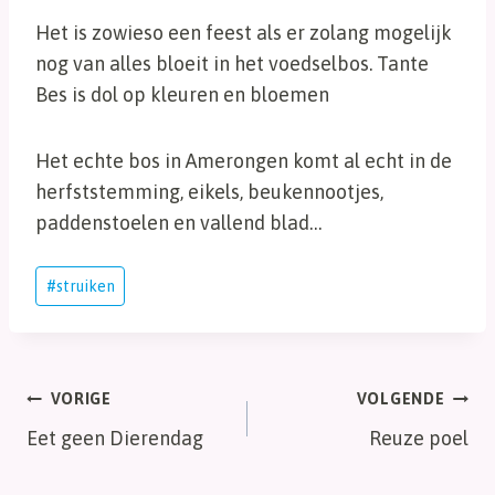
Het is zowieso een feest als er zolang mogelijk
nog van alles bloeit in het voedselbos. Tante
Bes is dol op kleuren en bloemen
Het echte bos in Amerongen komt al echt in de
herfststemming, eikels, beukennootjes,
paddenstoelen en vallend blad…
Bericht
#
struiken
tags:
Bericht
VORIGE
VOLGENDE
Eet geen Dierendag
Reuze poel
navigatie