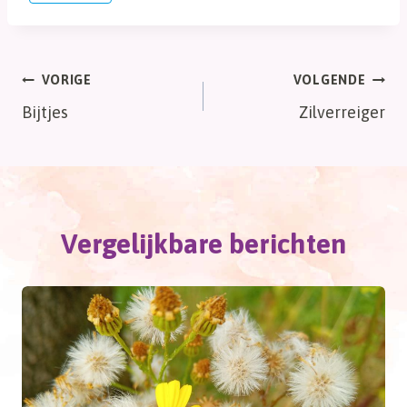
tags:
Bericht
VORIGE
VOLGENDE
Bijtjes
Zilverreiger
navigatie
Vergelijkbare berichten