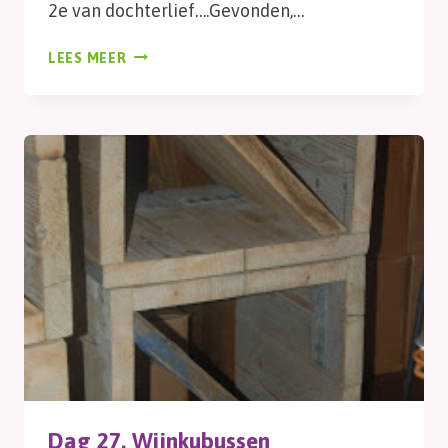
2e van dochterlief….Gevonden,…
DAG
LEES MEER
28,
GEZINSUITBREIDING
Dag 27, Wijnkubussen