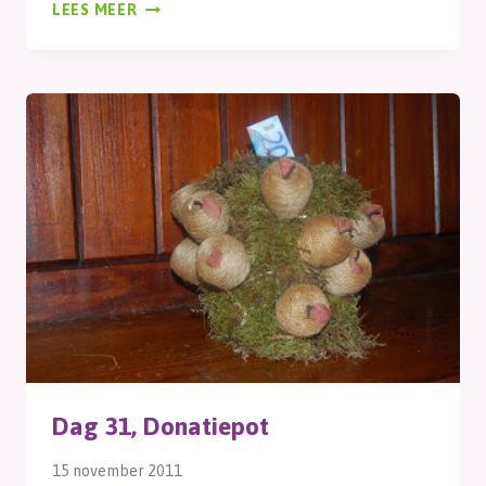
DAG
LEES MEER
32,
PINDA’S
RIJGEN
Dag 31, Donatiepot
15 november 2011