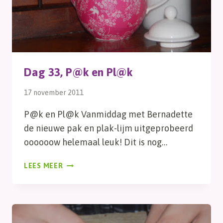
Dag 33, P@k en Pl@k
17 november 2011
P@k en Pl@k Vanmiddag met Bernadette
de nieuwe pak en plak-lijm uitgeprobeerd
oooooow helemaal leuk! Dit is nog…
DAG
LEES MEER
33,
P@K
EN
PL@K