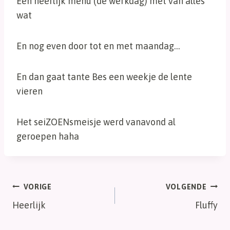
Een heerlijk menu (de werkdag) met van alles
wat
En nog even door tot en met maandag…
En dan gaat tante Bes een weekje de lente
vieren
Het seiZOENsmeisje werd vanavond al
geroepen haha
Bericht
VORIGE
VOLGENDE
Heerlijk
Fluffy
navigatie