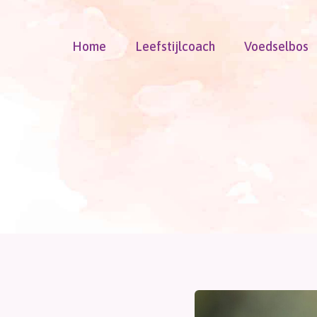
Doorgaan
naar
Home
Leefstijlcoach
Voedselbos
inhoud