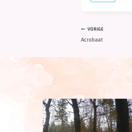
tags:
Bericht
VORIGE
Acrobaat
navigatie