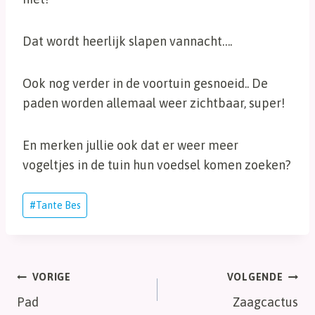
Dat wordt heerlijk slapen vannacht….
Ook nog verder in de voortuin gesnoeid.. De
paden worden allemaal weer zichtbaar, super!
En merken jullie ook dat er weer meer
vogeltjes in de tuin hun voedsel komen zoeken?
Bericht
#
Tante Bes
tags:
Bericht
VORIGE
VOLGENDE
Pad
Zaagcactus
navigatie